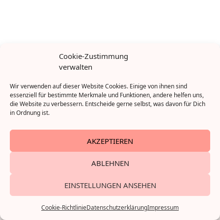
Das Buch zur Seite: „Ene, mene, Miste, Mutti schreibt ’ne
Cookie-Zustimmung
Liste“, Rowohlt
verwalten
Wir verwenden auf dieser Website Cookies. Einige von ihnen sind
essenziell für bestimmte Merkmale und Funktionen, andere helfen uns,
die Website zu verbessern. Entscheide gerne selbst, was davon für Dich
in Ordnung ist.
AKZEPTIEREN
ABLEHNEN
EINSTELLUNGEN ANSEHEN
Impressum
© 2023 muttisoyeah
Datenschutzerklärung
Cookie-Richtlinie (EU)
Cookie-Richtlinie
Datenschutzerklärung
Impressum