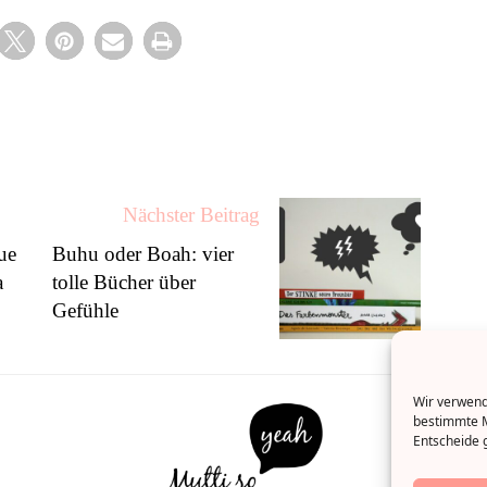
Nächster Beitrag
ue
Buhu oder Boah: vier
a
tolle Bücher über
Gefühle
Wir verwende
bestimmte M
Entscheide g