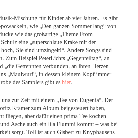
usik-Mischung für Kinder ab vier Jahren. Es gibt
Popowackeln, wie „Den ganzen Sommer lang“ von
cke wie das großartige „Theme From
Schulz eine „superschlaue Krake mit der
 hoch, Sie sind umzingelt!“. Andere Songs sind
 Zum Beispiel PeterLichts „Gegenteiltag“, an
d „die Getrennten verbunden, an ihren Herzen
s „Maulwurf“, in dessen kleinem Kopf immer
probe des Samplers gibt es
hier
.
ei uns zur Zeit mit einem „Tee von Eugenia“. Der
ritz Krämer zum Album beigesteuert haben,
ht fliegen, aber dafür einen prima Tee kochen
 und Asche auch ein lila Flummi kommt – was bei
rkeit sorgt. Toll ist auch Gisbert zu Knyphausens