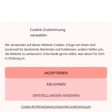
Das Buch zur Seite: „Ene, mene, Miste, Mutti schreibt ’ne
Cookie-Zustimmung
Liste“, Rowohlt
verwalten
Wir verwenden auf dieser Website Cookies. Einige von ihnen sind
essenziell für bestimmte Merkmale und Funktionen, andere helfen uns,
die Website zu verbessern. Entscheide gerne selbst, was davon für Dich
in Ordnung ist.
AKZEPTIEREN
ABLEHNEN
EINSTELLUNGEN ANSEHEN
Impressum
© 2023 muttisoyeah
Datenschutzerklärung
Cookie-Richtlinie (EU)
Cookie-Richtlinie
Datenschutzerklärung
Impressum