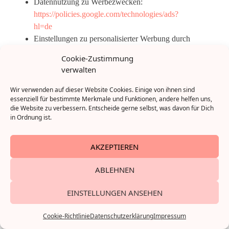
Datennutzung zu Werbezwecken:
https://policies.google.com/technologies/ads?
hl=de
Einstellungen zu personalisierter Werbung durch
Google:
https://adssettings.google.de
Cookie-Zustimmung
verwalten
Die Daten werden gelöscht, sobald sie für die
Erreichung des Zweckes ihrer Erhebung nicht mehr
Wir verwenden auf dieser Website Cookies. Einige von ihnen sind
essenziell für bestimmte Merkmale und Funktionen, andere helfen uns,
erforderlich sind.
die Website zu verbessern. Entscheide gerne selbst, was davon für Dich
in Ordnung ist.
Eine Löschung der Daten auf Nutzer- und
Ereignisebene, die mit Cookies, Nutzerkennungen (z.
AKZEPTIEREN
B. User-ID) und Werbe-IDs (z. B. DoubleClick-
Cookies, Android-Werbe-ID, IDFA [Apple-Kennung
ABLEHNEN
für Werbetreibende]) verknüpft sind erfolgt spätestens
26 nach ihrer Erhebung.
EINSTELLUNGEN ANSEHEN
Cookie-Richtlinie
Datenschutzerklärung
Impressum
Sie können die Erfassung Ihrer Daten durch Google