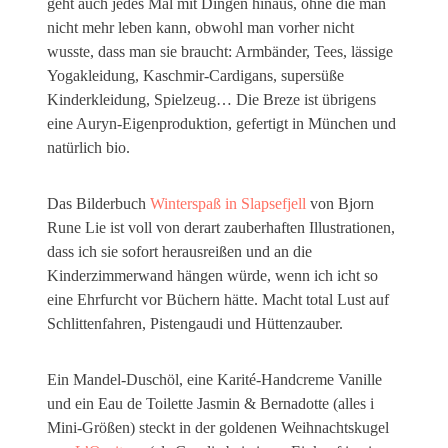
geht auch jedes Mal mit Dingen hinaus, ohne die man
nicht mehr leben kann, obwohl man vorher nicht
wusste, dass man sie braucht: Armbänder, Tees, lässige
Yogakleidung, Kaschmir-Cardigans, supersüße
Kinderkleidung, Spielzeug… Die Breze ist übrigens
eine Auryn-Eigenproduktion, gefertigt in München und
natürlich bio.
Das Bilderbuch
Winterspaß in Slapsefjell
von Bjorn
Rune Lie ist voll von derart zauberhaften Illustrationen,
dass ich sie sofort herausreißen und an die
Kinderzimmerwand hängen würde, wenn ich icht so
eine Ehrfurcht vor Büchern hätte. Macht total Lust auf
Schlittenfahren, Pistengaudi und Hüttenzauber.
Ein Mandel-Duschöl, eine Karité-Handcreme Vanille
und ein Eau de Toilette Jasmin & Bernadotte (alles i
Mini-Größen) steckt in der goldenen Weihnachtskugel