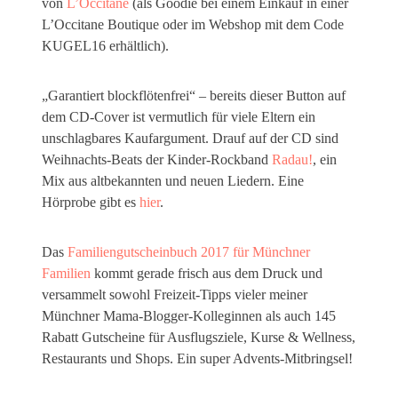
von
L’Occitane
(als Goodie bei einem Einkauf in einer
L’Occitane Boutique oder im Webshop mit dem Code
KUGEL16 erhältlich).
„Garantiert blockflötenfrei“ – bereits dieser Button auf
dem CD-Cover ist vermutlich für viele Eltern ein
unschlagbares Kaufargument. Drauf auf der CD sind
Weihnachts-Beats der Kinder-Rockband
Radau!
, ein
Mix aus altbekannten und neuen Liedern. Eine
Hörprobe gibt es
hier
.
Das
Familiengutscheinbuch 2017 für Münchner
Familien
kommt gerade frisch aus dem Druck und
versammelt sowohl Freizeit-Tipps vieler meiner
Münchner Mama-Blogger-Kolleginnen als auch 145
Rabatt Gutscheine für Ausflugsziele, Kurse & Wellness,
Restaurants und Shops. Ein super Advents-Mitbringsel!