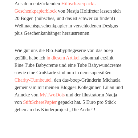
Aus dem entzückenden
Hübsch-verpackt-
Geschenkpapierblock
von Nastja Holtfreter lassen sich
20 Bögen (hübsches, und das ist schwer zu finden!)
Weihnachtsgeschenkpapier in verschiedenen Designs
plus Geschenkanhänger heraustrennen.
Wie gut uns die Bio-Babypflegeserie von das boep
gefällt, habe ich
in diesem Artikel
schonmal erzählt.
Eine Tube Babycreme und eine Tube Babywundcreme
sowie eine Grußkarte sind nun in dem supersüßen
Charity-Turnbeutel
, den das-boep-Gründerin Michaela
gemeinsam mit meinen Blogger-Kolleginnen Lilian und
Anneke von
MyTwoDots
und der Illustratorin Nadja
von
StiftScherePapier
gepackt hat. 5 Euro pro Stück
gehen an das Kinderprojekt „Die Arche“!